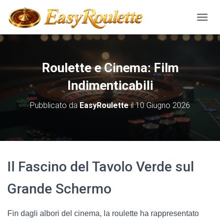
NAVIG
Roulette e Cinema: Film
Indimenticabili
Pubblicato da
EasyRoulette
il
10 Giugno 2026
Il Fascino del Tavolo Verde sul
Grande Schermo
Fin dagli albori del cinema, la roulette ha rappresentato