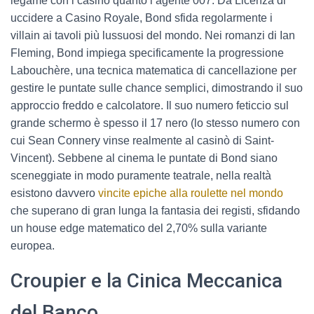
legame con i casinò quanto l’agente 007. Da Licenza di
uccidere a Casino Royale, Bond sfida regolarmente i
villain ai tavoli più lussuosi del mondo. Nei romanzi di Ian
Fleming, Bond impiega specificamente la progressione
Labouchère, una tecnica matematica di cancellazione per
gestire le puntate sulle chance semplici, dimostrando il suo
approccio freddo e calcolatore. Il suo numero feticcio sul
grande schermo è spesso il 17 nero (lo stesso numero con
cui Sean Connery vinse realmente al casinò di Saint-
Vincent). Sebbene al cinema le puntate di Bond siano
sceneggiate in modo puramente teatrale, nella realtà
esistono davvero
vincite epiche alla roulette nel mondo
che superano di gran lunga la fantasia dei registi, sfidando
un house edge matematico del 2,70% sulla variante
europea.
Croupier e la Cinica Meccanica
del Banco