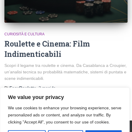
CURIOSITÀ E CULTURA
Roulette e Cinema: Film
Indimenticabili
Scopri il legame tra roulette e cinema. Da Casablanca a Croupier,
un’analisi tecnica su probabilità matematiche, sistemi di puntata e
scene indimenticabili.
Di
EasyRoulette
,
2 mesi
fa
We value your privacy
We use cookies to enhance your browsing experience, serve
personalized ads or content, and analyze our traffic. By
clicking "Accept All", you consent to our use of cookies.