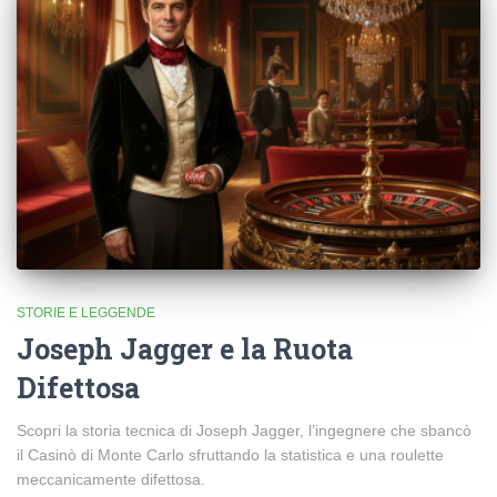
STORIE E LEGGENDE
Joseph Jagger e la Ruota
Difettosa
Scopri la storia tecnica di Joseph Jagger, l’ingegnere che sbancò
il Casinò di Monte Carlo sfruttando la statistica e una roulette
meccanicamente difettosa.