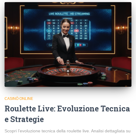
CASINÒ ONLINE
Roulette Live: Evoluzione Tecnica
e Strategie
Scopri l’evoluzione tecnica della roulette live. Analisi dettagliata su