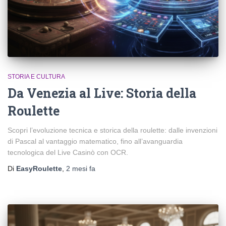
STORIA E CULTURA
Da Venezia al Live: Storia della
Roulette
Scopri l’evoluzione tecnica e storica della roulette: dalle invenzioni
di Pascal al vantaggio matematico, fino all’avanguardia
tecnologica del Live Casinò con OCR.
Di
EasyRoulette
,
2 mesi
fa