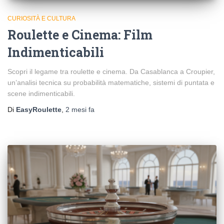
CURIOSITÀ E CULTURA
Roulette e Cinema: Film
Indimenticabili
Scopri il legame tra roulette e cinema. Da Casablanca a Croupier,
un’analisi tecnica su probabilità matematiche, sistemi di puntata e
scene indimenticabili.
Di
EasyRoulette
,
2 mesi
fa