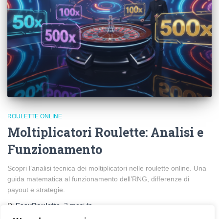
ROULETTE ONLINE
Moltiplicatori Roulette: Analisi e
Funzionamento
Scopri l’analisi tecnica dei moltiplicatori nelle roulette online. Una
guida matematica al funzionamento dell’RNG, differenze di
payout e strategie.
Di
EasyRoulette
,
2 mesi
fa