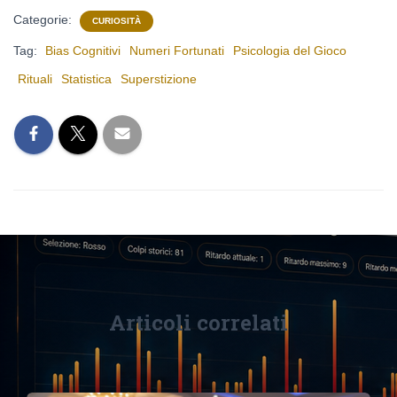
Categorie:
CURIOSITÀ
Tag:
Bias Cognitivi
Numeri Fortunati
Psicologia del Gioco
Rituali
Statistica
Superstizione
Articoli correlati