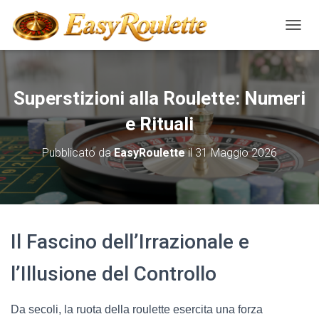
NAVIG
Superstizioni alla Roulette: Numeri
e Rituali
Pubblicato da
EasyRoulette
il
31 Maggio 2026
Il Fascino dell’Irrazionale e
l’Illusione del Controllo
Da secoli, la ruota della roulette esercita una forza