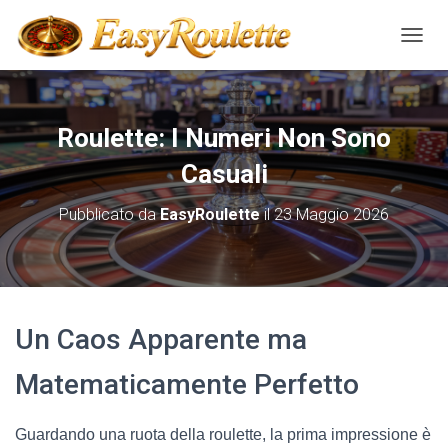
NAVIG
Roulette: I Numeri Non Sono
Casuali
Pubblicato da
EasyRoulette
il
23 Maggio 2026
Un Caos Apparente ma
Matematicamente Perfetto
Guardando una ruota della roulette, la prima impressione è