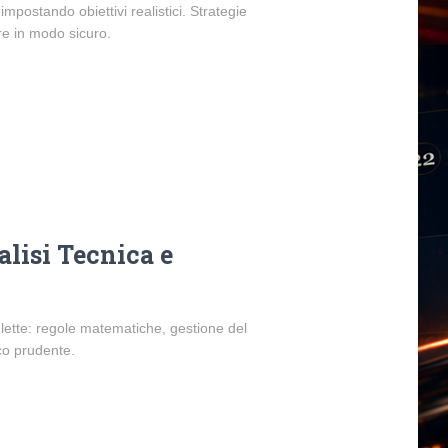
impostando obiettivi realistici. Strategie
are in modo sicuro.
lisi Tecnica e
ulette: regole matematiche, gestione del
oco prudente.