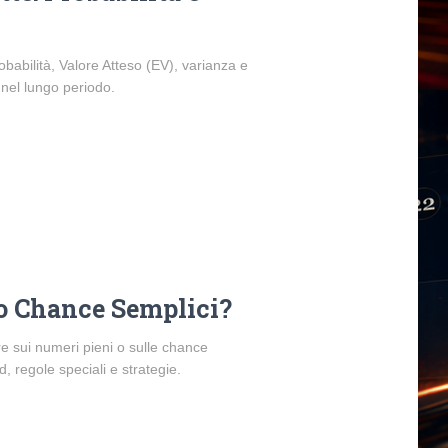
obabilità, Valore Atteso (EV), varianza e
nel lungo periodo.
 o Chance Semplici?
re sui numeri pieni o sulle chance
, regole speciali e strategie.