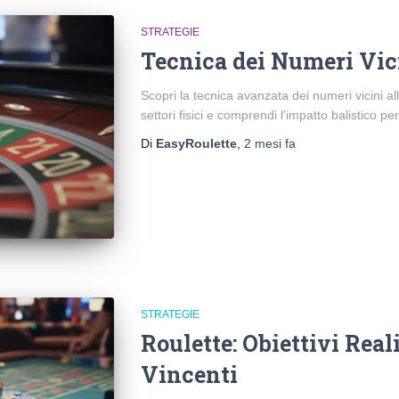
STRATEGIE
Tecnica dei Numeri Vici
Scopri la tecnica avanzata dei numeri vicini alla 
settori fisici e comprendi l’impatto balistico per
Di
EasyRoulette
,
2 mesi
fa
STRATEGIE
Roulette: Obiettivi Real
Vincenti