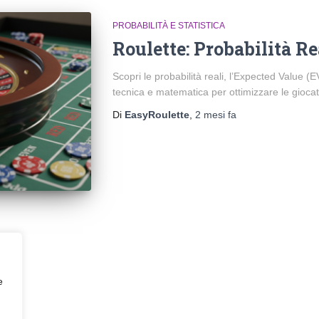
PROBABILITÀ E STATISTICA
Roulette: Probabilità Re
Scopri le probabilità reali, l’Expected Value (E
tecnica e matematica per ottimizzare le giocat
Di
EasyRoulette
,
2 mesi
fa
e