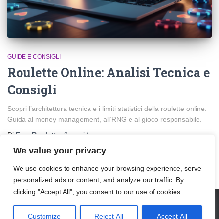
GUIDE E CONSIGLI
Roulette Online: Analisi Tecnica e
Consigli
Scopri l’architettura tecnica e i limiti statistici della roulette online.
Guida al money management, all’RNG e al gioco responsabile.
Di
EasyRoulette
,
3 mesi
fa
We value your privacy
We use cookies to enhance your browsing experience, serve
personalized ads or content, and analyze our traffic. By
clicking "Accept All", you consent to our use of cookies.
© 2026
EasyRoulette
. Tutti i diritti riservati. |
Privacy Policy
Customize
Reject All
Accept All