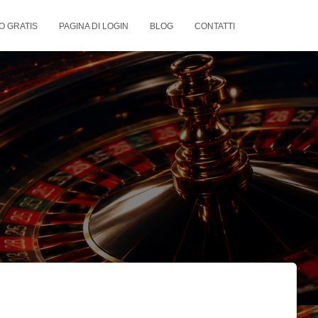
O GRATIS
PAGINA DI LOGIN
BLOG
CONTATTI