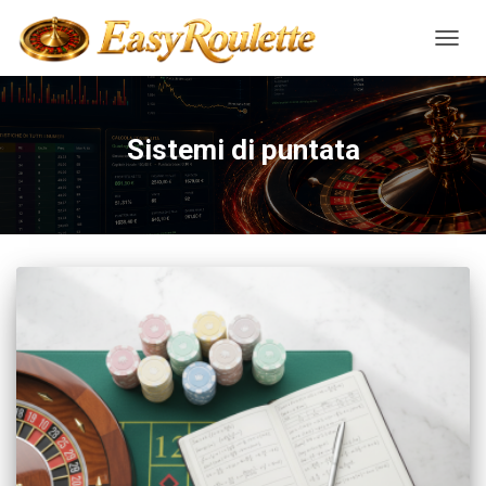
NAVIG
Sistemi di puntata