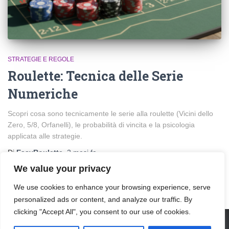
STRATEGIE E REGOLE
Roulette: Tecnica delle Serie
Numeriche
Scopri cosa sono tecnicamente le serie alla roulette (Vicini dello
Zero, 5/8, Orfanelli), le probabilità di vincita e la psicologia
applicata alle strategie.
Di
EasyRoulette
,
2 mesi
fa
We value your privacy
We use cookies to enhance your browsing experience, serve
personalized ads or content, and analyze our traffic. By
clicking "Accept All", you consent to our use of cookies.