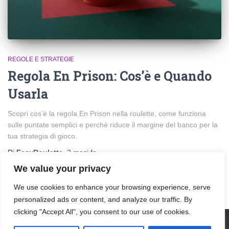
REGOLE E STRATEGIE
Regola En Prison: Cos’è e Quando
Usarla
Scopri cos’è la regola En Prison nella roulette, come funziona
sulle puntate semplici e perché riduce il margine del banco per la
tua strategia di gioco.
Di
EasyRoulette
,
2 mesi
fa
We value your privacy
We use cookies to enhance your browsing experience, serve
personalized ads or content, and analyze our traffic. By
clicking "Accept All", you consent to our use of cookies.