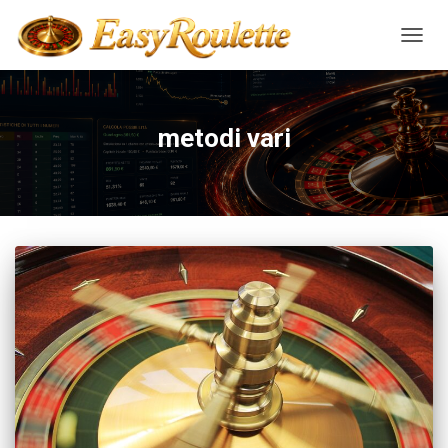
NAVIG
metodi vari