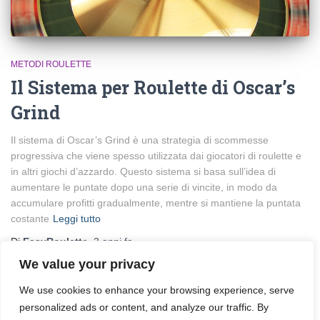
METODI ROULETTE
Il Sistema per Roulette di Oscar’s
Grind
Il sistema di Oscar’s Grind è una strategia di scommesse
progressiva che viene spesso utilizzata dai giocatori di roulette e
in altri giochi d’azzardo. Questo sistema si basa sull’idea di
aumentare le puntate dopo una serie di vincite, in modo da
accumulare profitti gradualmente, mentre si mantiene la puntata
costante
Leggi tutto
Di
EasyRoulette
,
3 anni
fa
We value your privacy
We use cookies to enhance your browsing experience, serve
personalized ads or content, and analyze our traffic. By