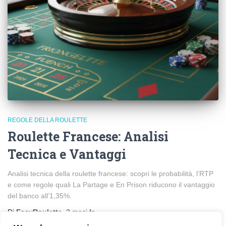
REGOLE DELLA ROULETTE
Roulette Francese: Analisi
Tecnica e Vantaggi
Analisi tecnica della roulette francese: scopri le probabilità, l’RTP
e come regole quali La Partage e En Prison riducono il vantaggio
del banco all’1,35%.
Di
EasyRoulette
,
3 mesi
fa