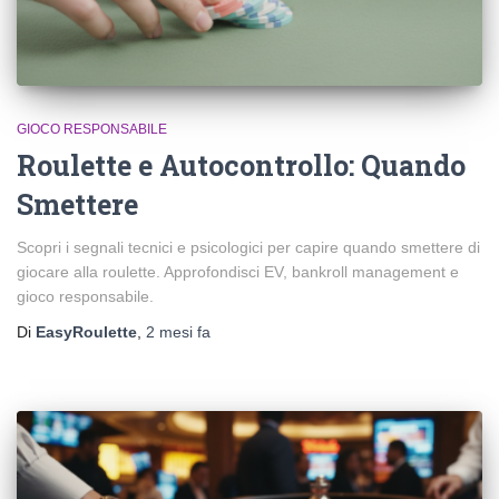
GIOCO RESPONSABILE
Roulette e Autocontrollo: Quando
Smettere
Scopri i segnali tecnici e psicologici per capire quando smettere di
giocare alla roulette. Approfondisci EV, bankroll management e
gioco responsabile.
Di
EasyRoulette
,
2 mesi
fa