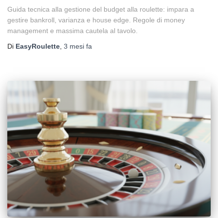
Guida tecnica alla gestione del budget alla roulette: impara a
gestire bankroll, varianza e house edge. Regole di money
management e massima cautela al tavolo.
Di
EasyRoulette
,
3 mesi
fa