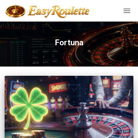
NAVIG
Fortuna