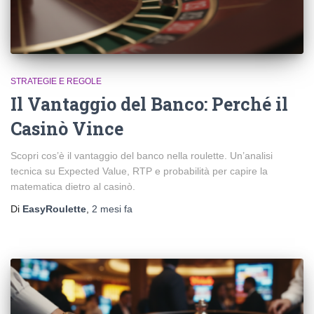
STRATEGIE E REGOLE
Il Vantaggio del Banco: Perché il
Casinò Vince
Scopri cos’è il vantaggio del banco nella roulette. Un’analisi
tecnica su Expected Value, RTP e probabilità per capire la
matematica dietro al casinò.
Di
EasyRoulette
,
2 mesi
fa