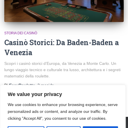
STORIA DEI CASINÒ
Casinò Storici: Da Baden-Baden a
Venezia
Scopri i casinò storici d’Europa, da Venezia a Monte Carlo. Un
lungo viaggio tecnico e culturale tra lusso, architettura e i segreti
matematici della roulette.
Di
EasyRoulette
,
2 mesi
fa
We value your privacy
We use cookies to enhance your browsing experience, serve
personalized ads or content, and analyze our traffic. By
clicking "Accept All", you consent to our use of cookies.