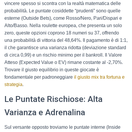
vincere spesso si scontra con la realtà matematica delle
probabilità. Le puntate cosiddette “prudenti” sono quelle
esterne (Outside Bets), come Rosso/Nero, Pari/Dispari e
Alto/Basso. Nella roulette europea, che presenta un solo
zero, queste opzioni coprono 18 numeri su 37, offrendo
una probabilità di vittoria del 48,64%. Il pagamento è di 1:1,
il che garantisce una varianza ridotta (deviazione standard
di circa 0,99) e un rischio minimo per il bankroll. Il Valore
Atteso (Expected Value o EV) rimane costante al -2,70%.
Trovare il giusto equilibrio in queste giocate è
fondamentale per padroneggiare
il giusto mix tra fortuna e
strategia
.
Le Puntate Rischiose: Alta
Varianza e Adrenalina
Sul versante opposto troviamo le puntate interne (Inside