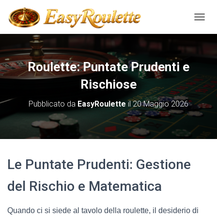
NAVIG
Roulette: Puntate Prudenti e
Rischiose
Pubblicato da
EasyRoulette
il
20 Maggio 2026
Le Puntate Prudenti: Gestione
del Rischio e Matematica
Quando ci si siede al tavolo della roulette, il desiderio di