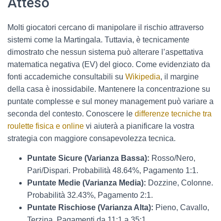
Atteso
Molti giocatori cercano di manipolare il rischio attraverso
sistemi come la Martingala. Tuttavia, è tecnicamente
dimostrato che nessun sistema può alterare l’aspettativa
matematica negativa (EV) del gioco. Come evidenziato da
fonti accademiche consultabili su
Wikipedia
, il margine
della casa è inossidabile. Mantenere la concentrazione su
puntate complesse e sul money management può variare a
seconda del contesto. Conoscere le
differenze tecniche tra
roulette fisica e online
vi aiuterà a pianificare la vostra
strategia con maggiore consapevolezza tecnica.
Puntate Sicure (Varianza Bassa):
Rosso/Nero,
Pari/Dispari. Probabilità 48.64%, Pagamento 1:1.
Puntate Medie (Varianza Media):
Dozzine, Colonne.
Probabilità 32.43%, Pagamento 2:1.
Puntate Rischiose (Varianza Alta):
Pieno, Cavallo,
Terzina. Pagamenti da 11:1 a 35:1.