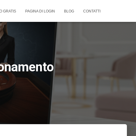
O GRATIS
PAGINA DI LOGIN
BLOG
CONTATTI
zionamento