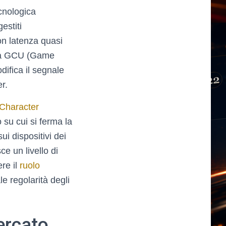
ecnologica
estiti
con latenza quasi
è la GCU (Game
difica il segnale
r.
 Character
 su cui si ferma la
sui dispositivi dei
ce un livello di
re il
ruolo
e regolarità degli
ercato