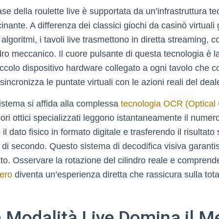
e della roulette live è supportata da un’infrastruttura t
nante. A differenza dei classici giochi da casinò virtuali g
lgoritmi, i tavoli live trasmettono in diretta streaming, 
indro meccanico. Il cuore pulsante di questa tecnologia 
iccolo dispositivo hardware collegato a ogni tavolo che co
incronizza le puntate virtuali con le azioni reali del deale
sistema si affida alla complessa
tecnologia OCR (Optical
ori ottici specializzati leggono istantaneamente il numero
il dato fisico in formato digitale e trasferendo il risultato 
ni di secondo. Questo sistema di decodifica visiva garantis
to. Osservare la rotazione del cilindro reale e comprende
ero
diventa un’esperienza diretta che rassicura sulla total
a Modalità Live Domina il M