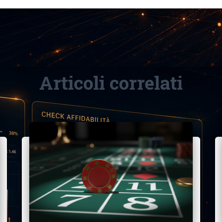
Articoli correlati