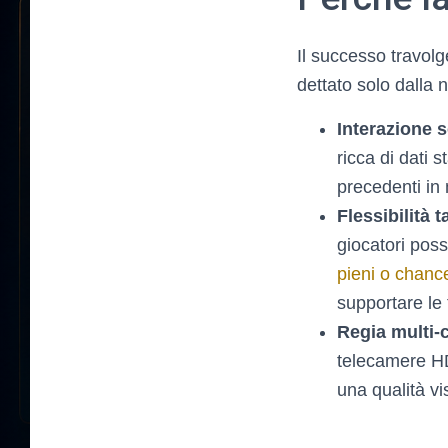
Il successo travolg
dettato solo dalla n
Interazione s
ricca di dati 
precedenti in 
Flessibilità t
giocatori poss
pieni o chanc
supportare le 
Regia multi-
telecamere HD
una qualità vis