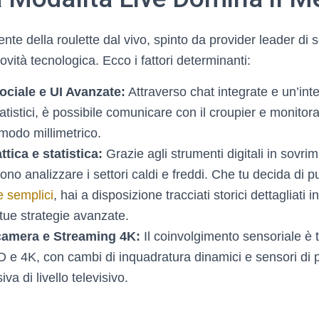
ente della roulette dal vivo, spinto da provider leader di 
ovità tecnologica. Ecco i fattori determinanti:
ociale e UI Avanzate:
Attraverso chat integrate e un’int
statistici, è possibile comunicare con il croupier e monitora
modo millimetrico.
attica e statistica:
Grazie agli strumenti digitali in sovrim
ono analizzare i settori caldi e freddi. Che tu decida di 
e semplici
, hai a disposizione tracciati storici dettagliati 
tue strategie avanzate.
camera e Streaming 4K:
Il coinvolgimento sensoriale è to
 e 4K, con cambi di inquadratura dinamici e sensori di p
iva di livello televisivo.