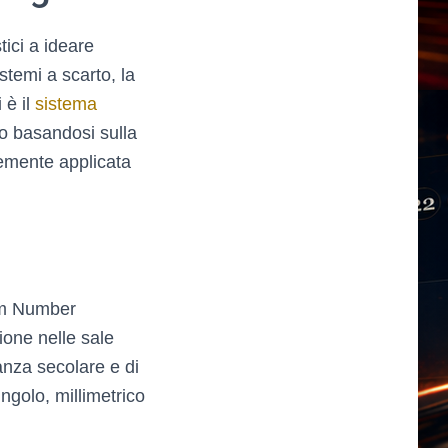
tici a ideare
stemi a scarto, la
 è il
sistema
io basandosi sulla
emente applicata
dom Number
ione nelle sale
anza secolare e di
ngolo, millimetrico