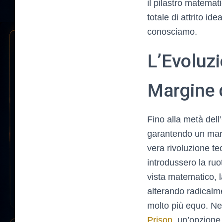
il pilastro matema
totale di attrito i
conosciamo.
L’Evoluzi
Margine 
Fino alla metà dell
garantendo un marg
vera rivoluzione tec
introdussero la ruo
vista matematico, 
alterando radicalm
molto più equo. Ne
Prison
, un’opzion