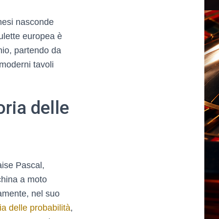
enesi nasconde
roulette europea è
hio, partendo da
 moderni tavoli
ria delle
aise Pascal,
cchina a moto
lamente, nel suo
a delle probabilità
,