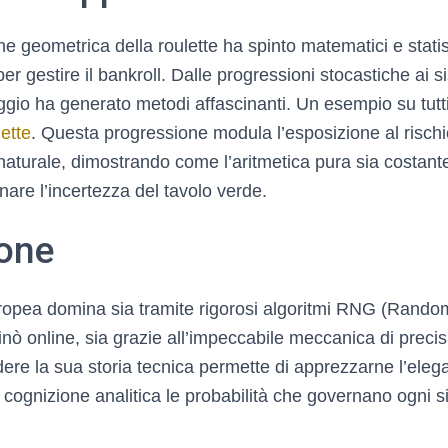
ne geometrica della roulette ha spinto matematici e statis
er gestire il bankroll. Dalle progressioni stocastiche ai si
ggio ha generato metodi affascinanti. Un esempio su tutti
ette
. Questa progressione modula l’esposizione al risch
aturale, dimostrando come l’aritmetica pura sia costant
nare l’incertezza del tavolo verde.
one
uropea domina sia tramite rigorosi algoritmi RNG (Ran
nò online, sia grazie all’impeccabile meccanica di precis
ere la sua storia tecnica permette di apprezzarne l’eleg
ognizione analitica le probabilità che governano ogni si