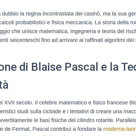
a dubbio la regina incontrastata dei casinò, ma la sua g
 calcoli probabilistici e fisica meccanica. La storia della 
aggio che unisce matematica, ingegneria e teoria del risc
ti seicenteschi fino ad arrivare ai raffinati algoritmi dei
one di Blaise Pascal e la Teo
tà
el XVII secolo. Il celebre matematico e fisico francese Bl
eristici studi sulla cicloide e i tentativi di creare una ma
vvertitamente le basi fisiche del cilindro rotante. Paralle
re de Fermat, Pascal contribuì a fondare la
moderna teori