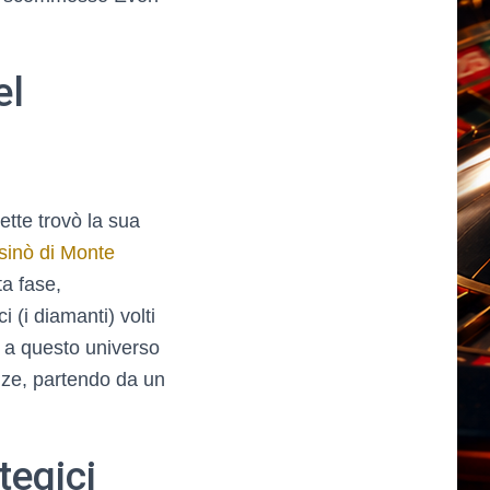
el
ette trovò la sua
sinò di Monte
ta fase,
i (i diamanti) volti
i a questo universo
ze, partendo da un
tegici