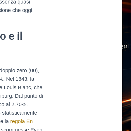
assenza quasi
isione che oggi
 e il
 doppio zero (00),
%. Nel 1843, la
s e Louis Blanc, che
mburg. Dal punto di
co al 2,70%,
 statisticamente
me la
regola En
lle scommesse Even