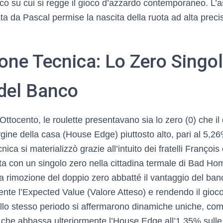
tico su cui si regge il gioco d’azzardo contemporaneo. L’
deata da Pascal permise la nascita della ruota ad alta prec
one Tecnica: Lo Zero Singolo
del Banco
’Ottocento, le roulette presentavano sia lo zero (0) che il
ine della casa (House Edge) piuttosto alto, pari al 5,26
nica si materializzò grazie all’intuito dei fratelli Françoi
ta con un singolo zero nella cittadina termale di Bad Ho
la rimozione del doppio zero abbatté il vantaggio del ban
ente l’Expected Value (Valore Atteso) e rendendo il gioco
llo stesso periodo si affermarono dinamiche uniche, co
e che abbassa ulteriormente l’House Edge all’1,35% su