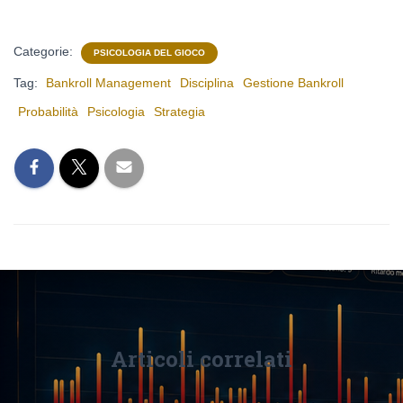
Categorie:
PSICOLOGIA DEL GIOCO
Tag:
Bankroll Management
Disciplina
Gestione Bankroll
Probabilità
Psicologia
Strategia
Articoli correlati