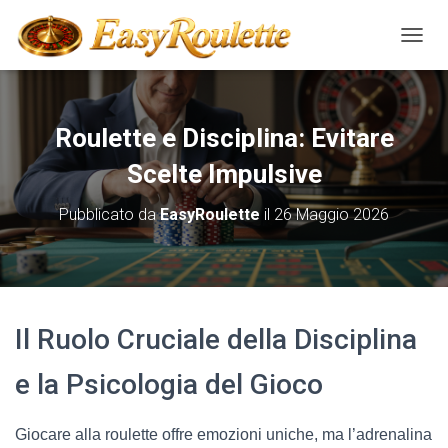
NAVIG
Roulette e Disciplina: Evitare
Scelte Impulsive
Pubblicato da
EasyRoulette
il
26 Maggio 2026
Il Ruolo Cruciale della Disciplina
e la Psicologia del Gioco
Giocare alla roulette offre emozioni uniche, ma l’adrenalina