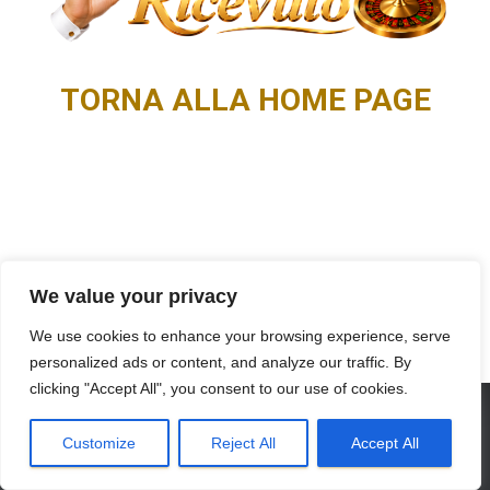
TORNA ALLA HOME PAGE
We value your privacy
We use cookies to enhance your browsing experience, serve
personalized ads or content, and analyze our traffic. By
clicking "Accept All", you consent to our use of cookies.
© 2026
EasyRoulette
. Tutti i diritti riservati. |
Privacy Policy
Customize
Reject All
Accept All